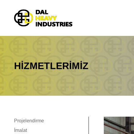
HİZMETLERİMİZ
You are here
Projelendirme
İmalat