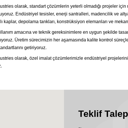
stries olarak, standart çözümlerin yeterli olmadığı projeler için
yoruz. Endüstriyel tesisler, enerji santralleri, madencilik ve altya
çlı kaplar, depolama tankları, konstrüksiyon elemanları ve mekan
ullanım amacına ve teknik gereksinimlere en uygun şekilde tasarla
ıyoruz. Üretim sürecimizin her aşamasında kalite kontrol süreçleri
andartlarını getiriyoruz.
stries olarak, özel imalat çözümlerimizle endüstriyel projelerin
.
Teklif Tale